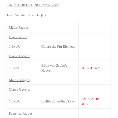
CAC/CACIB OSTENDE 22/09/2007
Juge: Van den Bosch G. (B)
Mâles Fauves
Classe Jeune
1 Exc/U
Ginaro the Fift Element
Classe Ouverte
Edjin van Sapho's
1 Exc/U
RCAC/CACIB
Hoeve
Mâles Bringés
Classe Ouverte
CAC/CACIB +
1 Exc/U
Emilio du Jardin d'Olav
BOB
Femelles Fauves